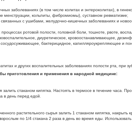
ных заболеваниях (в том числе колитах и энтероколитах), в гинек
ые менструации, кольпиты, фибромиомы), суставном ревматизме;
 связанных с ушибами, желудочно-кишечных заболеваниях и новоо
процессах ротовой полости, головной боли, тошноте, рвоте, воспа
вовоспалительное, диуретическое, кровоостанавливающее, дезинф
 сосудосуживающее, бактерицидное, капилляроукрепляющее и п
матитах и других воспалительных заболеваниях полости рта, при зу
бы приготовления и применения в народной медицине:
я залить стаканом кипятка. Настоять в термосе в течение часа. Пр
а в день перед едой.
ченного растительного сырья залить 1 стаканом кипятка, накрыть к
взрослым по 1/4 стакана 2 раза в день во время еды. Использовать