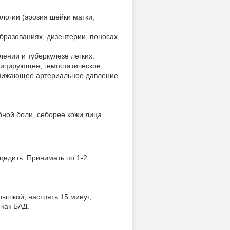
ологии (эрозия шейки матки,
бразованиях, дизентерии, поносах,
лении и туберкулезе легких.
ицирующее, гемостатическое,
онижающее артериальное давление
бной боли, себорее кожи лица.
оцедить. Принимать по 1-2
рышкой, настоять 15 минут,
 как БАД.