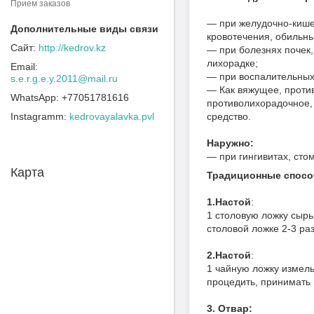
Прием заказов
— при желудочно-кишеч
кровотечения, обильн
http://kedrov.kz
— при болезнях почек,
лихорадке;
— при воспалительных 
s.e.r.g.e.y.2011@mail.ru
— Как вяжущее, проти
+77051781616
противолихорадочное,
Instagramm
kedrovayalavka.pvl
средство.
Наружно:
— при гингивитах, сто
Карта
Традиционные спосо
1.Настой
:
1 столовую ложку сырь
столовой ложке 2-3 раз
2.Настой
:
1 чайную ложку измель
процедить, принимать 
3. Отвар: