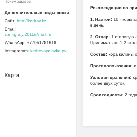
Прием заказов
Рекомендации по пр
1. Настой:
10 г коры з
http://kedrov.kz
в день.
s.e.r.g.e.y.2011@mail.ru
2. Отвар:
1 столовую л
+77051781616
Принимать по 1-2 стол
Instagramm
kedrovayalavka.pvl
Состав:
кора калины 
Противопоказания:
и
Карта
Условия хранения:
х
более двух суток.
Срок годности:
2 года