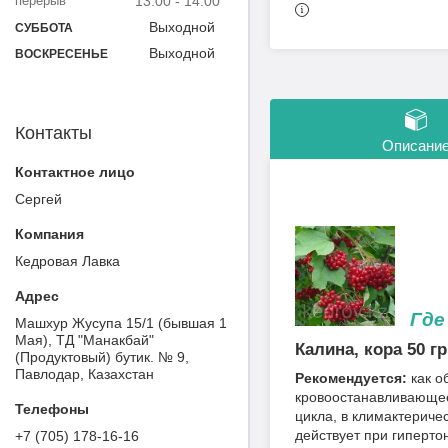
13:00
14:00
Выходной
СУББОТА
Выходной
ВОСКРЕСЕНЬЕ
Контакты
Описани
Сергей
Кедровая Лавка
Где к
Машхур Жусупа 15/1 (бывшая 1
Мая), ТД "Манакбай"
Калина, кора 50 гр
(Продуктовый) бутик. № 9,
Павлодар, Казахстан
Рекомендуется:
как 
кровоостанавливающее
цикла, в климактериче
действует при гипертон
+7 (705) 178-16-16