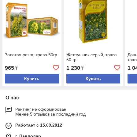
Золотая розга, трава 50гр.
Желтушник серый, трава
Донн
50 гр.
трав
965
1 230
1 0
₸
₸
Купить
Купить
О нас
Рейтинг не сформирован
Менее 5 отзывов за последний год
Работает с 15.09.2012
г. Павлодар