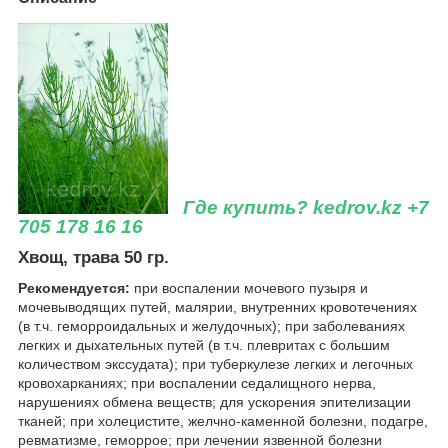
Где купить? kedrov.kz +7
705 178 16 16
Хвощ, трава 50 гр.
Рекомендуется:
при воспалении мочевого пузыря и
мочевыводящих путей, малярии, внутренних кровотечениях
(в т.ч. геморроидальных и желудочных); при заболеваниях
легких и дыхательных путей (в т.ч. плевритах с большим
количеством экссудата); при туберкулезе легких и легочных
кровохарканиях; при воспалении седалищного нерва,
нарушениях обмена веществ; для ускорения эпителизации
тканей; при холецистите, желчно-каменной болезни, подагре,
ревматизме, геморрое; при лечении язвенной болезни