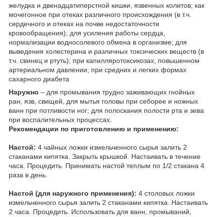
желудка и двенадцатиперстной кишки, язвенных колитов; как
мочегонное при отеках различного происхождения (в т.ч.
сердечного и отеках на почве недостаточности
кровообращения); для усиления работы сердца,
нормализации водносолевого обмена в организме; для
выведения холестерина и различных токсических веществ (в
т.ч. свинец и ртуть); при капилляротоксикозах, повышенном
артериальном давлении; при средних и легких формах
сахарного диабета
Наружно
– для промывания трудно заживающих гнойных
ран, язв, свищей, для мытья головы при себорее и ножных
ванн при потливости ног; для полоскания полости рта и зева
при воспалительных процессах.
Рекомендации по приготовлению и применению:
Настой:
4 чайных ложки измельченного сырья залить 2
стаканами кипятка. Закрыть крышкой. Настаивать в течение
часа. Процедить. Принимать настой теплым по 1/2 стакана 4
раза в день.
Настой (для наружного применения):
4 столовых ложки
измельченного сырья залить 2 стаканами кипятка. Настаивать
2 часа. Процедить. Использовать для ванн, промываний,