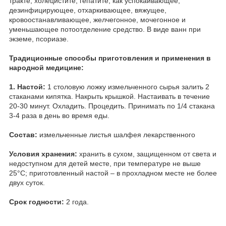
тракте, холецистите, гепатите; как успокаивающее,
дезинфицирующее, отхаркивающее, вяжущее,
кровоостанавливающее, желчегонное, мочегонное и
уменьшающее потоотделение средство. В виде ванн при
экземе, псориазе.
Традиционные способы приготовления и применения в
народной медицине:
1. Настой:
1 столовую ложку измельченного сырья залить 2
стаканами кипятка. Накрыть крышкой. Настаивать в течение
20-30 минут. Охладить. Процедить. Принимать по 1/4 стакана
3-4 раза в день во время еды.
Состав:
измельченные листья шалфея лекарственного
Условия хранения:
хранить в сухом, защищенном от света и
недоступном для детей месте, при температуре не выше
25°С; приготовленный настой – в прохладном месте не более
двух суток.
Срок годности:
2 года.