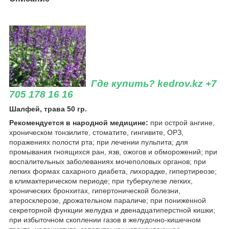
Где купить? kedrov.kz +7
705 178 16 16
Шалфей, трава 50 гр.
Рекомендуется в народной медицине:
при острой ангине,
хроническом тонзилите, стоматите, гингивите, ОРЗ,
поражениях полости рта; при лечении пульпита; для
промывания гноящихся ран, язв, ожогов и обморожений; при
воспалительных заболеваниях мочеполовых органов; при
легких формах сахарного диабета, лихорадке, гипертиреозе;
в климактерическом периоде; при туберкулезе легких,
хронических бронхитах, гипертонической болезни,
атеросклерозе, дрожательном параличе; при пониженной
секреторной функции желудка и двенадцатиперстной кишки;
при избыточном скоплении газов в желудочно-кишечном