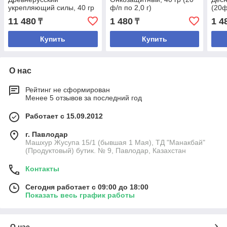
укрепляющий силы, 40 гр
ф/п по 2,0 г)
(20ф
(20 ф/п по 2,0 г)
11 480
1 480
1 4
₸
₸
Купить
Купить
О нас
Рейтинг не сформирован
Менее 5 отзывов за последний год
Работает с 15.09.2012
г. Павлодар
Машхур Жусупа 15/1 (бывшая 1 Мая), ТД "Манакбай"
(Продуктовый) бутик. № 9, Павлодар, Казахстан
Контакты
Сегодня работает с 09:00 до 18:00
Показать весь график работы
О нас