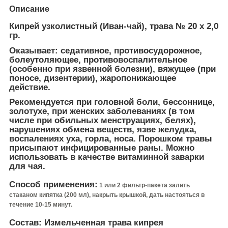
Описание
Кипрей узколистный (Иван-чай), трава № 20 х 2,0
гр.
Оказывает:
седативное, противосудорожное,
болеутоляющее, противовоспалительное
(особенно при язвенной болезни), вяжущее (при
поносе, дизентерии), жаропонижающее
действие.
Рекомендуется
при головной боли, бессоннице,
золотухе, при женских заболеваниях (в том
числе при обильных менструациях, белях),
нарушениях обмена веществ, язве желудка,
воспалениях уха, горла, носа. Порошком травы
присыпают инфицированные раны. Можно
использовать в качестве витаминной заварки
для чая.
Способ применения:
1 или 2 фильтр-пакета залить
стаканом кипятка (200 мл), накрыть крышкой, дать настояться в
течение 10-15 минут.
Состав:
Измельченная трава кипрея