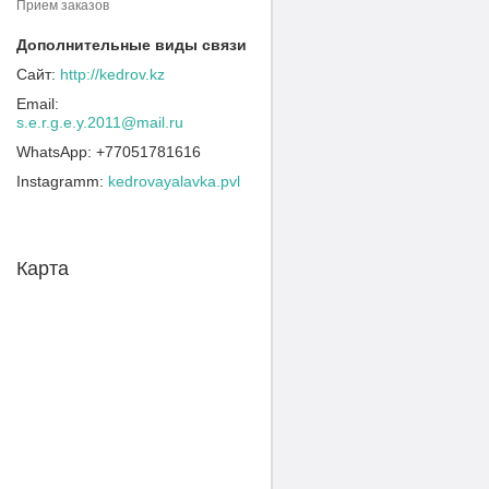
Прием заказов
http://kedrov.kz
s.e.r.g.e.y.2011@mail.ru
+77051781616
Instagramm
kedrovayalavka.pvl
Карта