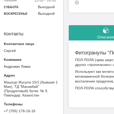
13:00
14:00
Выходной
СУББОТА
Выходной
ВОСКРЕСЕНЬЕ
Контакты
Описани
Сергей
Фитогранулы "По
ПОЛ-ПОЛА (эрва шерсти
других «тропических» 
Кедровая Лавка
Используют как мочего
мочекаменной болезни.
воспалении придатков
Машхур Жусупа 15/1 (бывшая 1
Мая), ТД "Манакбай"
ПОЛ-ПОЛА способствуе
(Продуктовый) бутик. № 9,
Павлодар, Казахстан
+7 (705) 178-16-16