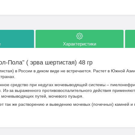
е
Характеристики
л-Пола" ( эрва шертистая) 48 гр
стая) в России в диком виде не встречается. Растет в Южной Азии
странах.
нное средство при недугах мочевыводящей системы – пиелонефрит
 Из-за выраженного противовоспалительного действия применяют 
, мочевыводящих путей, мочевого пузыря.
т так же растворению и выведению мочевых (почечных) камней и п