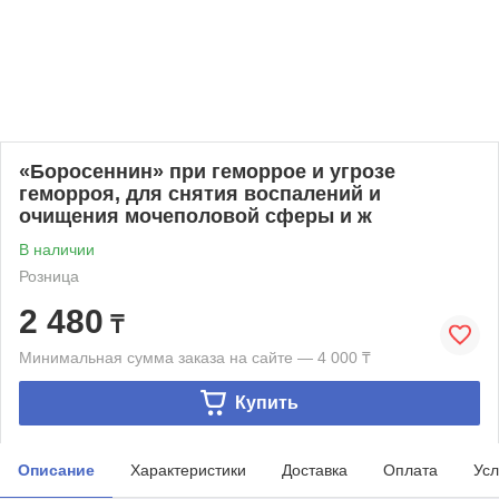
«Боросеннин» при геморрое и угрозе
геморроя, для снятия воспалений и
очищения мочеполовой сферы и ж
В наличии
Розница
2 480
₸
Минимальная сумма заказа на сайте — 4 000 ₸
Купить
Описание
Характеристики
Доставка
Оплата
Усл