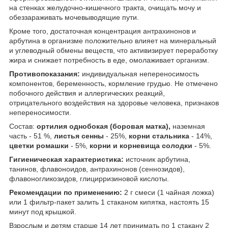
на стенках желудочно-кишечного тракта, очищать мочу и
обеззараживать мочевыводящие пути.
Кроме того, достаточная концентрация антрахино­нов и
арбутина в организме положительно влияет на минеральный
и углеводный обмены веществ, что ак­тивизирует переработку
жира и снижает потребность в еде, омолаживает организм.
Противопоказания:
индивидуальная непереносимость
компонентов, беременность, кормление грудью. Не отмечено
побочного действия и аллергических реакций,
отрицательного воздействия на здоровье человека, признаков
непереносимости.
Состав:
ортилия однобокая (боровая матка),
наземная
часть - 51 %,
листья сенны
- 25%,
корни стальника
- 14%,
цветки ромашки
- 5%,
корни и корневища солодки
- 5%.
Гигиеническая характеристика:
источник арбутина,
танинов, флавоноидов, антрахинонов (сеннозидов),
флавоногликозидов, глицирризиновой кислоты.
Рекомендации по применению:
2 г смеси (1 чайная ложка)
или 1 фильтр-пакет залить 1 стаканом кипятка, настоять 15
минут под крышкой.
Взрослым и детям старше 14 лет принимать по 1 стакану 2