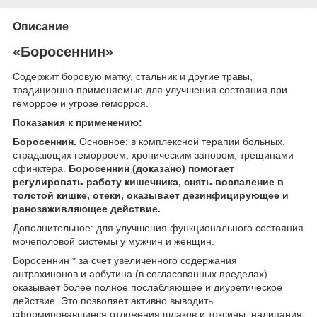
Описание
«Боросеннин»
Содержит боровую матку, стальник и другие травы,
традиционно применяемые для улучшения состояния при
геморрое и угрозе геморроя.
Показания к применению:
Боросеннин.
Основное: в комплексной терапии больных,
страдающих геморроем, хроническим запором, трещинами
сфинктера.
Боросеннин (доказано) помогает
регулировать работу кишечника, снять воспаление в
толстой кишке, отеки, оказывает дезинфицирующее и
ранозаживляющее действие.
Дополнительное: для улучшения функционального состояния
мочеполовой системы у мужчин и женщин.
Боросеннин * за счет увеличенного содержания
антрахинонов и арбутина (в согласованных пределах)
оказывает более полное послабляющее и диуретическое
действие. Это позволяет активно выводить
сформировавшиеся отложения шлаков и токсины, налипания