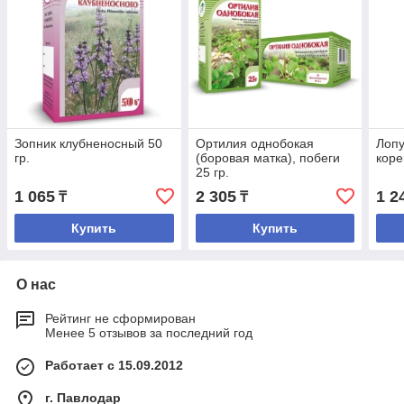
Зопник клубненосный 50
Ортилия однобокая
Лопу
гр.
(боровая матка), побеги
коре
25 гр.
1 065
2 305
1 2
₸
₸
Купить
Купить
О нас
Рейтинг не сформирован
Менее 5 отзывов за последний год
Работает с 15.09.2012
г. Павлодар