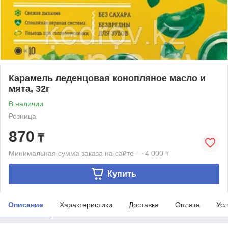
Карамель леденцовая конопляное масло и
мята, 32г
В наличии
Розница
870
₸
Минимальная сумма заказа на сайте — 4 000 ₸
Купить
Описание
Характеристики
Доставка
Оплата
Усл