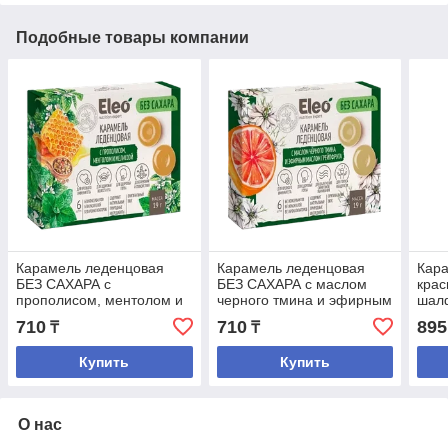
Подобные товары компании
Карамель леденцовая
Карамель леденцовая
Кар
БЕЗ САХАРА с
БЕЗ САХАРА с маслом
крас
прополисом, ментолом и
черного тмина и эфирным
шалф
мелиссой 19 гр.
маслом грейпфрута 19 гр.
710
710
895
₸
₸
Купить
Купить
О нас