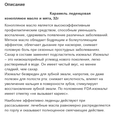
Описание
Карамель леденцовая
конопляное масло и мята, 32г
Конопляное масло является высокоэффективным
профилактическим средством, способным уменьшать
воспаление, сдерживать появление различных заболеваний.
Мятное масло обладает бодрящим и болеутоляющим
эффектом, облегчает дыхание при насморке, снимает
головную боль при сезонных простудных заболеваниях.
Сахар в составе заменяет подсластитель изомальт. Изомальт
– это низкокалорийный углевод нового поколения, легко
растворимый в воде. Он имеет чистый вкус, но менее
сладкий, чем сахар.
Изомальт безвреден для зубной эмали, напротив, он даже
полезен для полости рта: снижает кислотность, влияет на
увеличение кальция в поверхности зубов, стимулирует
восстановление зубной эмали. По положению FDA изомальт
имеет отметку «не вызывает кариес».
Наиболее эффективно леденцы действуют при
рассасывании: лечебные масла равномерно распределяются
по горлу и оказывают полноценное смягчающее действие.