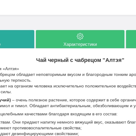
е
Характеристики
Чай черный с чабрецом "Алтэя"
м «Алтэя»
чабрецом обладает неповторимым вкусом и благородным тонким а
ьную терпкость.
ает на организм человека исключительно положительное воздействи
 силы.
учий)
– очень полезное растение, которое содержит в себе органич
имол и тимол. Обладает антибактериальным, обезболивающим и 
целебными качествами благодаря входящим в его состав:
вам. Они придают напитку немного вяжущий вкус, оказывают благ
имеют противовоспалительные свойства;
адают дезинфицирующими свойствами;