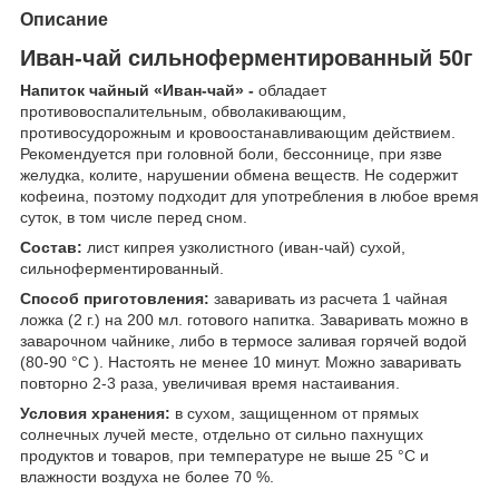
Описание
Иван-чай сильноферментированный 50г
Напиток чайный «Иван-чай» -
обладает
противовоспалительным, обволакивающим,
противосудорожным и кровоостанавливающим действием.
Рекомендуется при головной боли, бессоннице, при язве
желудка, колите, нарушении обмена веществ. Не содержит
кофеина, поэтому подходит для употребления в любое время
суток, в том числе перед сном.
Состав:
лист кипрея узколистного (иван-чай) сухой,
сильноферментированный.
Способ приготовления:
заваривать из расчета 1 чайная
ложка (2 г.) на 200 мл. готового напитка. Заваривать можно в
заварочном чайнике, либо в термосе заливая горячей водой
(80-90 °C ). Настоять не менее 10 минут. Можно заваривать
повторно 2-3 раза, увеличивая время настаивания.
Условия хранения:
в сухом, защищенном от прямых
солнечных лучей месте, отдельно от сильно пахнущих
продуктов и товаров, при температуре не выше 25 °С и
влажности воздуха не более 70 %.