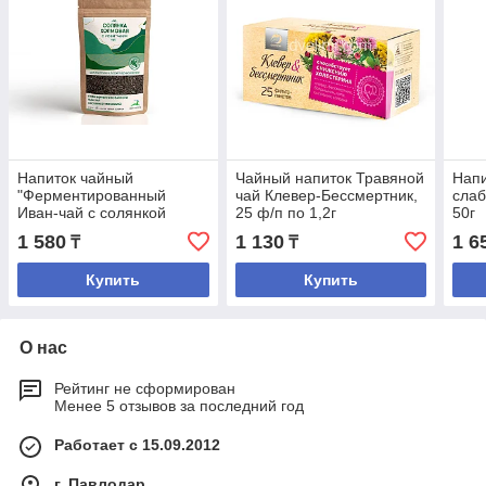
Напиток чайный
Чайный напиток Травяной
Напи
"Ферментированный
чай Клевер-Бессмертник,
сла
Иван-чай с солянкой
25 ф/п по 1,2г
50г
холмовой", 50гр.
1 580
1 130
1 6
₸
₸
Купить
Купить
О нас
Рейтинг не сформирован
Менее 5 отзывов за последний год
Работает с 15.09.2012
г. Павлодар