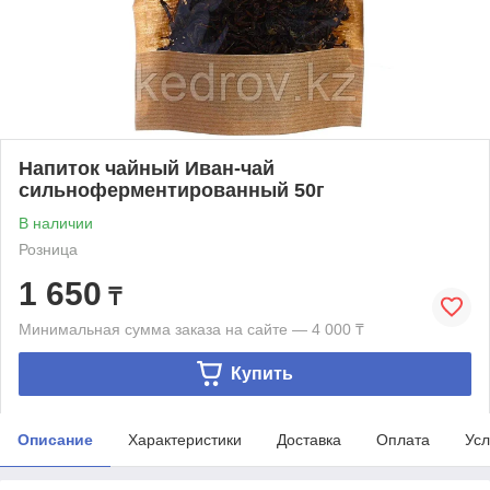
Напиток чайный Иван-чай
сильноферментированный 50г
В наличии
Розница
1 650
₸
Минимальная сумма заказа на сайте — 4 000 ₸
Купить
Описание
Характеристики
Доставка
Оплата
Усл