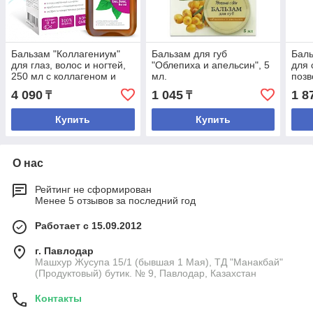
Бальзам "Коллагениум"
Бальзам для губ
Баль
для глаз, волос и ногтей,
"Облепиха и апельсин", 5
для 
250 мл с коллагеном и
мл.
позв
черникой
4 090
1 045
1 8
₸
₸
Купить
Купить
О нас
Рейтинг не сформирован
Менее 5 отзывов за последний год
Работает с 15.09.2012
г. Павлодар
Машхур Жусупа 15/1 (бывшая 1 Мая), ТД "Манакбай"
(Продуктовый) бутик. № 9, Павлодар, Казахстан
Контакты