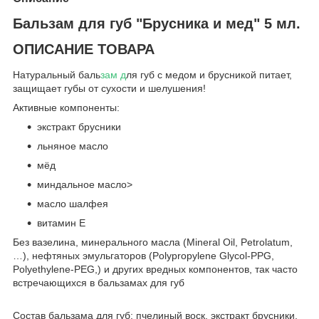
Бальзам для губ "Брусника и мед" 5 мл.
ОПИСАНИЕ ТОВАРА
Натуральный баль
зам д
ля губ с медом и брусникой питает,
защищает губы от сухости и шелушения!
Активные компоненты:
экстракт брусники
льняное масло
мёд
миндальное масло>
масло шалфея
витамин Е
Без вазелина, минерального масла (Mineral Oil, Petrolatum,
…), нефтяных эмульгаторов (Polypropylene Glycol-PPG,
Polyethylene-PEG,) и других вредных компонентов, так часто
встречающихся в бальзамах для губ
Состав бальзама для губ:
пчелиный воск, экстракт брусники,